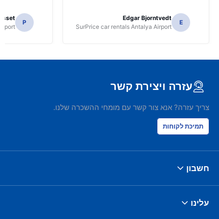
osset
Edgar Bjorntvedt
P
E
irport
SurPrice car rentals Antalya Airport
עזרה ויצירת קשר
צריך עזרה? אנא צור קשר עם מומחי ההשכרה שלנו.
תמיכת לקוחות
חשבון
עלינו