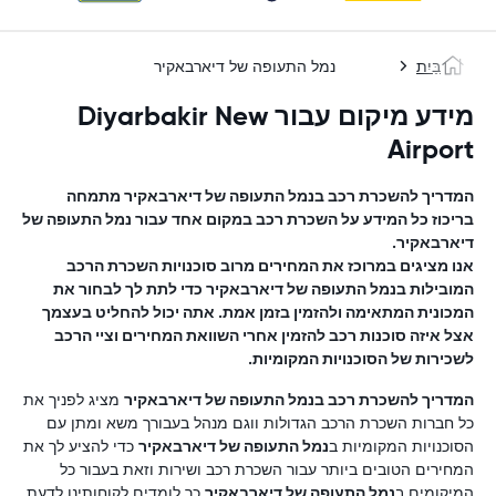
בַּיִת
נמל התעופה של דיארבאקיר
מידע מיקום עבור Diyarbakir New
Airport
המדריך להשכרת רכב ב
נמל התעופה של דיארבאקיר
מתמחה
בריכוז כל המידע על השכרת רכב במקום אחד עבור
נמל התעופה של
דיארבאקיר
.
אנו מציגים במרוכז את המחירים מרוב סוכנויות השכרת הרכב
המובילות ב
נמל התעופה של דיארבאקיר
כדי לתת לך לבחור את
המכונית המתאימה ולהזמין בזמן אמת. אתה יכול להחליט בעצמך
אצל איזה סוכנות רכב להזמין אחרי השוואת המחירים וציי הרכב
לשכירות של הסוכנויות המקומיות.
המדריך להשכרת רכב ב
נמל התעופה של דיארבאקיר
מציג לפניך את
כל חברות השכרת הרכב הגדולות ווגם מנהל בעבורך משא ומתן עם
הסוכנויות המקומיות ב
נמל התעופה של דיארבאקיר
כדי להציע לך את
המחירים הטובים ביותר עבור השכרת רכב ושירות וזאת בעבור כל
המיקומים ב
נמל התעופה של דיארבאקיר
.כך לומדים לקוחותינו לדעת