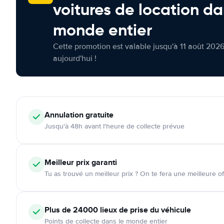
voitures de location da
monde entier
Cette promotion est valable jusqu'à 11 août 2026
aujourd'hui !
Annulation
gratuite
Jusqu'à 48h avant l'heure de collecte prévue
Meilleur prix garanti
Tu as trouvé un meilleur prix ? On te fera une meilleure of
Plus de 24000
lieux de prise du véhicule
Points de collecte dans le monde entier