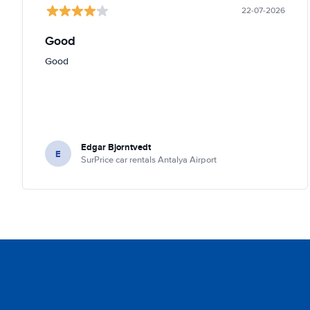
22-07-2026
Good
Good
Edgar Bjorntvedt
E
SurPrice car rentals Antalya Airport