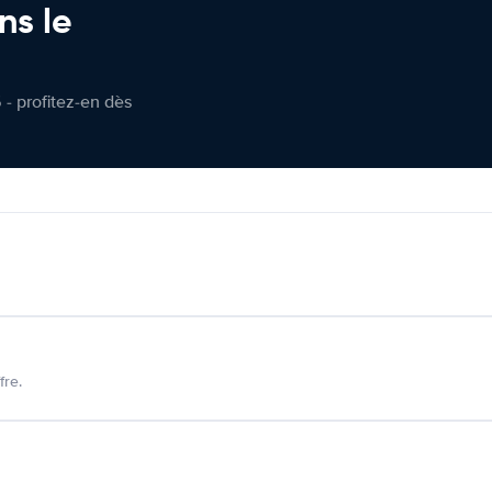
ns le
 - profitez-en dès
fre.