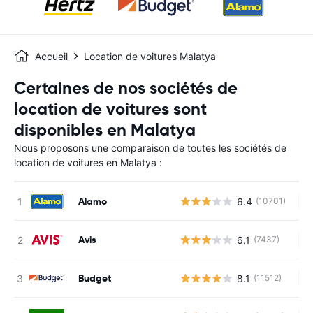
Accueil
Location de voitures Malatya
Certaines de nos sociétés de
location de voitures sont
disponibles en Malatya
Nous proposons une comparaison de toutes les sociétés de
location de voitures en Malatya :
Alamo
6.4
(10701)
Au
Avis
6.1
(7437)
Au
Budget
8.1
(11512)
Au