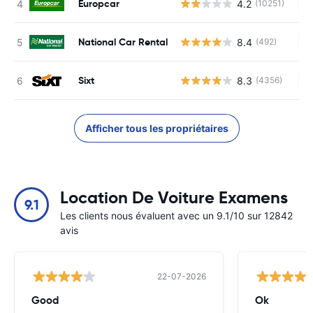
Europcar
4.2
(10251)
Au
National Car Rental
8.4
(492)
Au
Sixt
8.3
(4356)
Au
Afficher tous les propriétaires
Location De Voiture Examens
9.1
Les clients nous évaluent avec un 9.1/10 sur 12842
avis
22-07-2026
Good
Ok