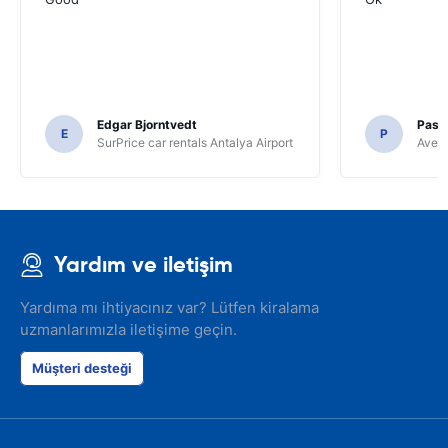
Edgar Bjorntvedt
Pasc
E
P
SurPrice car rentals Antalya Airport
Avec 
Yardım ve iletişim
Yardıma mı ihtiyacınız var? Lütfen kiralama
uzmanlarımızla iletişime geçin.
Müşteri desteği