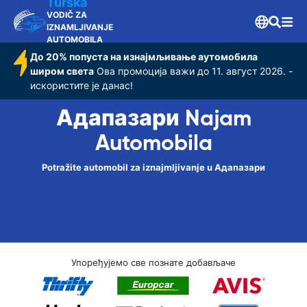
Turska
VODIČ ZA
IZNAMLJIVANJE
AUTOMOBILA
До 20% попуста на изнајмљивање аутомобила
широм света
Ова промоција важи до 11. август 2026. -
искористите је данас!
Адапазари Najam
Automobila
Potražite automobil za iznajmljivanje u Адапазари
Упоређујемо све познате добављаче