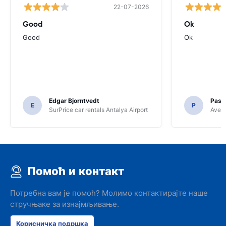
22-07-2026
Good
Ok
Good
Ok
Edgar Bjorntvedt
Pasc
E
P
SurPrice car rentals Antalya Airport
Avec 
Помоћ и контакт
Потребна вам је помоћ? Молимо контактирајте наше
стручњаке за изнајмљивање.
Корисничка подршка