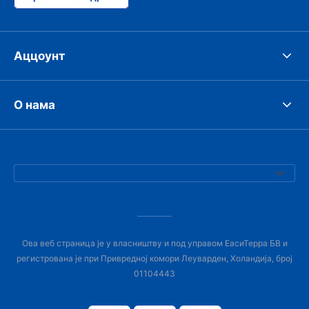
Аццоунт
О нама
Ова веб страница је у власништву и под управом ЕасиТерра БВ и
регистрована је при Привредној комори Леуварден, Холандија, број
01104443