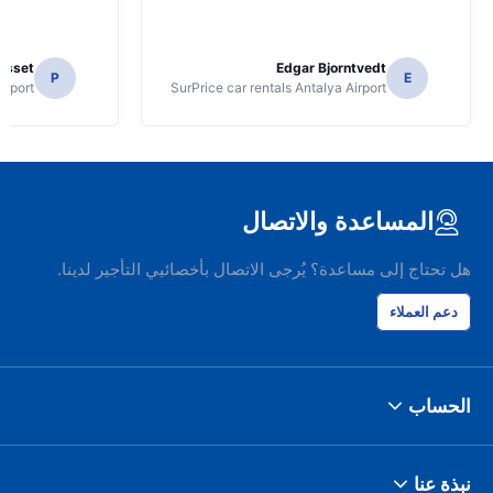
osset
Edgar Bjorntvedt
P
E
irport
SurPrice car rentals Antalya Airport
المساعدة والاتصال
هل تحتاج إلى مساعدة؟ يُرجى الاتصال بأخصائيي التأجير لدينا.
دعم العملاء
الحساب
نبذة عنا