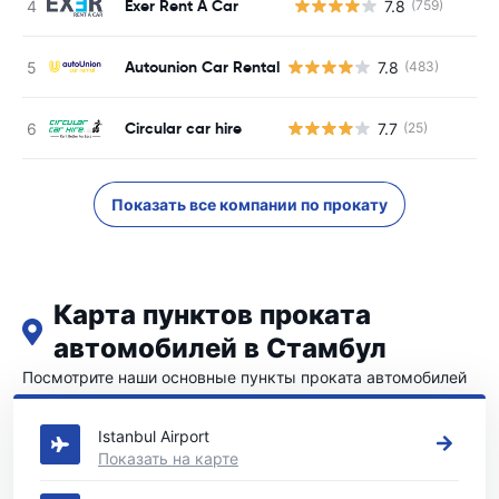
Exer Rent A Car
7.8
(759)
Н
Autounion Car Rental
7.8
(483)
Circular car hire
7.7
(25)
Показать все компании по прокату
Карта пунктов проката
автомобилей в Стамбул
Посмотрите наши основные пункты проката автомобилей
в Стамбул
Istanbul Airport
Показать на карте