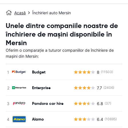
Acasă
Închirieri auto Mersin
Unele dintre companiile noastre de
închiriere de mașini disponibile în
Mersin
Oferim o comparație a tuturor companiilor de închiriere de
mașini din Mersin:
Budget
8
(11503)
Enterprise
7.7
(2406)
Pandora car hire
6.8
(37)
Alamo
6.4
(10695)