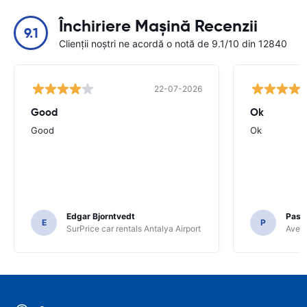
Închiriere Mașină Recenzii
9.1
Clienții noștri ne acordă o notă de 9.1/10 din 12840
22-07-2026
Good
Ok
Good
Ok
Edgar Bjorntvedt
Pasc
E
P
SurPrice car rentals Antalya Airport
Avec 