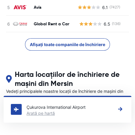
Avis
6.1
(7427)
Global Rent a Car
6.5
(136)
Nu
Afișați toate companiile de închiriere
Harta locațiilor de închiriere de
mașini din Mersin
Vedeți principalele noastre locații de închiriere de mașini din
Mersin
Çukurova International Airport
Arată pe hartă