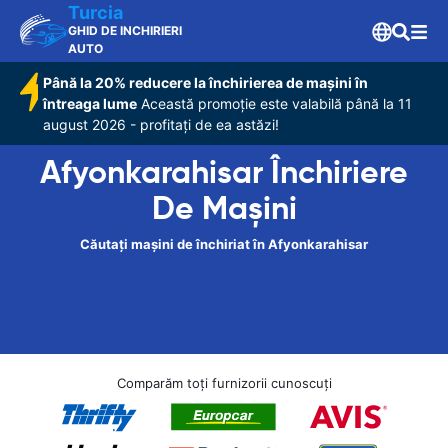
Turcia
GHID DE INCHIRIERI
AUTO
Până la 20% reducere la închirierea de mașini în
întreaga lume
Această promoție este valabilă până la 11
august 2026 - profitați de ea astăzi!
Afyonkarahisar Închiriere
De Maşini
Căutați mașini de închiriat în Afyonkarahisar
Comparăm toți furnizorii cunoscuți