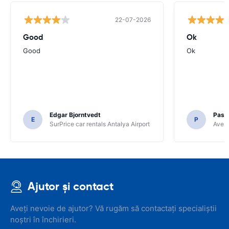
22-07-2026
Good
Ok
Good
Ok
Edgar Bjorntvedt
Pasc
E
P
SurPrice car rentals Antalya Airport
Avec 
Ajutor și contact
Aveți nevoie de ajutor? Vă rugăm să contactați specialiștii
noștri în închirieri.