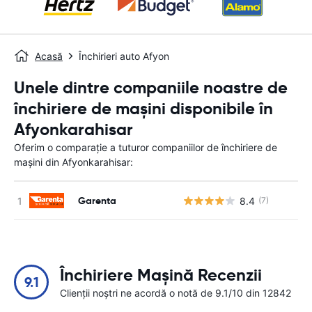
Acasă
Închirieri auto Afyon
Unele dintre companiile noastre de
închiriere de mașini disponibile în
Afyonkarahisar
Oferim o comparație a tuturor companiilor de închiriere de
mașini din Afyonkarahisar:
Garenta
8.4
(7)
Nu
Închiriere Mașină Recenzii
9.1
Clienții noștri ne acordă o notă de 9.1/10 din 12842