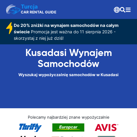
Turcja
CAR RENTAL GUIDE
Do 20% zniżki na wynajem samochodów na całym
świecie
Promocja jest ważna do 11 sierpnia 2026 -
skorzystaj z niej już dziś!
Kusadasi Wynajem
Samochodów
Wyszukaj wypożyczalnię samochodów w Kusadasi
Polecamy najbardziej znane wypożyczalnie