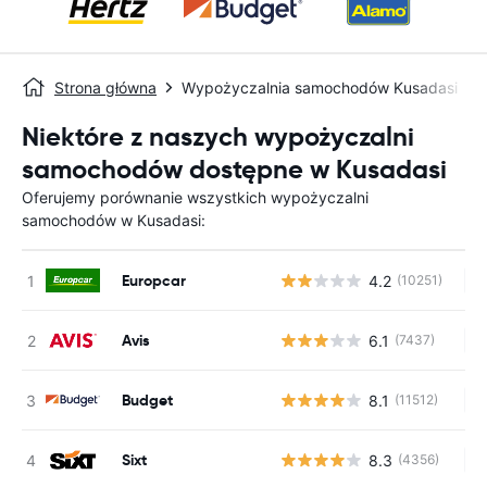
Strona główna
Wypożyczalnia samochodów Kusadasi
Niektóre z naszych wypożyczalni
samochodów dostępne w Kusadasi
Oferujemy porównanie wszystkich wypożyczalni
samochodów w Kusadasi:
Europcar
4.2
(10251)
Br
Avis
6.1
(7437)
Br
Budget
8.1
(11512)
Br
Sixt
8.3
(4356)
Br