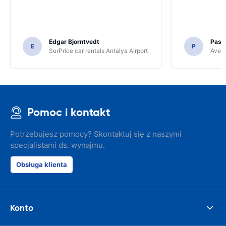
Edgar Bjorntvedt
Pasc
E
P
SurPrice car rentals Antalya Airport
Avec 
Pomoc i kontakt
Potrzebujesz pomocy? Skontaktuj się z naszymi
specjalistami ds. wynajmu.
Obsługa klienta
Konto