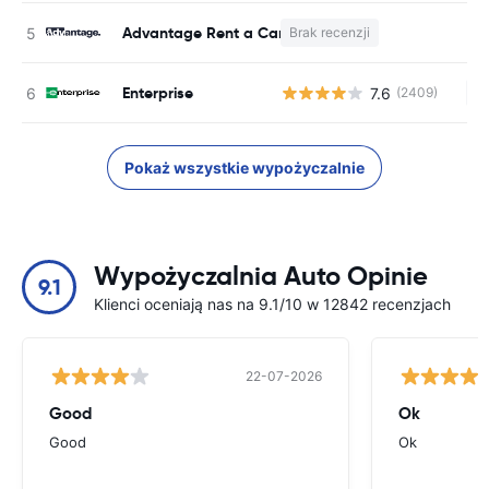
Advantage Rent a Car
Brak recenzji
B
Enterprise
7.6
(2409)
Br
Pokaż wszystkie wypożyczalnie
Wypożyczalnia Auto Opinie
9.1
Klienci oceniają nas na 9.1/10 w 12842 recenzjach
22-07-2026
Good
Ok
Good
Ok