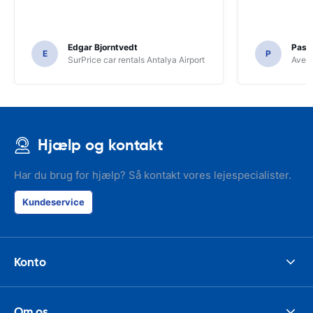
Edgar Bjorntvedt
Pasc
E
P
SurPrice car rentals Antalya Airport
Avec 
Hjælp og kontakt
Har du brug for hjælp? Så kontakt vores lejespecialister.
Kundeservice
Konto
Om os