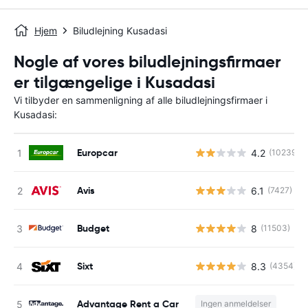
Hjem
Biludlejning Kusadasi
Nogle af vores biludlejningsfirmaer
er tilgængelige i Kusadasi
Vi tilbyder en sammenligning af alle biludlejningsfirmaer i
Kusadasi:
Europcar
4.2
(10239)
Avis
6.1
(7427)
Budget
8
(11503)
Sixt
8.3
(4354)
Advantage Rent a Car
Ingen anmeldelser