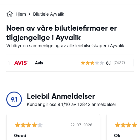
Hjem
Bilutleie Ayvalik
Noen av våre bilutleiefirmaer er
tilgjengelige i Ayvalik
Vi tilbyr en sammenligning av alle leiebilselskaper i Ayvalik:
Avis
6.1
(7437)
In
Leiebil Anmeldelser
9.1
Kunder gir oss 9.1/10 av 12842 anmeldelser
22-07-2026
Good
Ok