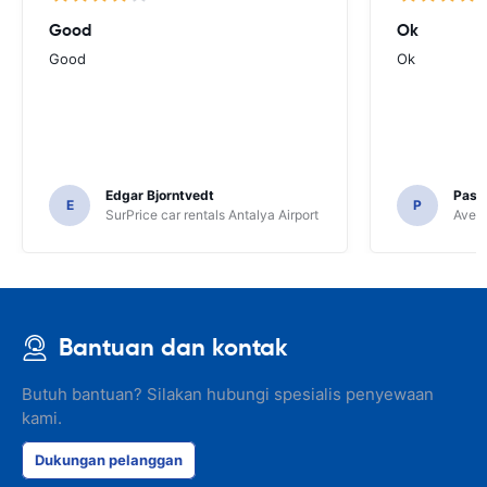
Good
Ok
Good
Ok
Edgar Bjorntvedt
Pasc
E
P
SurPrice car rentals Antalya Airport
Avec 
Bantuan dan kontak
Butuh bantuan? Silakan hubungi spesialis penyewaan
kami.
Dukungan pelanggan