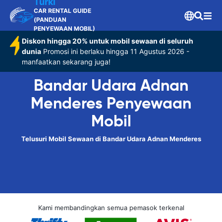
Turki
CAR RENTAL GUIDE
(PANDUAN
PENYEWAAN MOBIL)
Diskon hingga 20% untuk mobil sewaan di seluruh
dunia
Promosi ini berlaku hingga 11 Agustus 2026 -
manfaatkan sekarang juga!
Bandar Udara Adnan
Menderes Penyewaan
Mobil
Telusuri Mobil Sewaan di Bandar Udara Adnan Menderes
Kami membandingkan semua pemasok terkenal