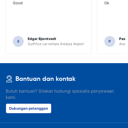
Good
Ok
Edgar Bjorntvedt
Pasc
E
P
SurPrice car rentals Antalya Airport
Avec 
Bantuan dan kontak
Butuh bantuan? Silakan hubungi spesialis penyewaan
kami.
Dukungan pelanggan