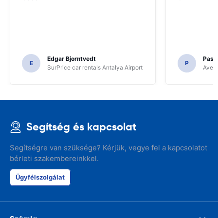
Edgar Bjorntvedt
Pasc
E
P
SurPrice car rentals Antalya Airport
Avec 
Segítség és kapcsolat
Segítségre van szüksége? Kérjük, vegye fel a kapcsolatot
bérleti szakembereinkkel.
Ügyfélszolgálat