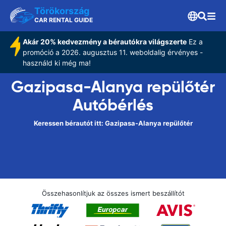
Törökország
CAR RENTAL GUIDE
Akár 20% kedvezmény a bérautókra világszerte
Ez a
promóció a 2026. augusztus 11. weboldalig érvényes -
használd ki még ma!
Gazipasa-Alanya repülőtér
Autóbérlés
Keressen bérautót itt: Gazipasa-Alanya repülőtér
Összehasonlítjuk az összes ismert beszállítót