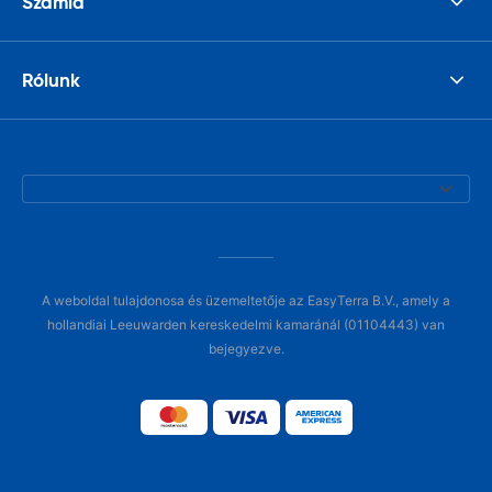
Számla
Rólunk
A weboldal tulajdonosa és üzemeltetője az EasyTerra B.V., amely a
hollandiai Leeuwarden kereskedelmi kamaránál (01104443) van
bejegyezve.