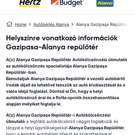
Home
Autóbérlés Alanya
Alanya Gazipaşa Repülőtér
Helyszínre vonatkozó információk
Gazipasa-Alanya repülőtér
A(z)
Alanya Gazipaşa Repülőtér
Autókölcsönzési útmutató
az autókölcsönzés specialistája
Alanya Gazipaşa
Repülőtér
-ban.
Bemutatjuk
Alanya Gazipaşa Repülőtér
a vezető autóbérlő
irodák díjait és lehetővé tesszük az autó kiválasztását és a
valós idejű foglalást. Döntsd el Ön, hogy a helyi
autókölcsönző árai és a flotta opciók összehasonlítása
alapján melyiket foglalja le.
A(z)
Alanya Gazipaşa Repülőtér
-i Autókölcsönzési
útmutató
a legtöbb autókölcsönző céggel foglalkozik és
tárgyal a helyi ügynökségekkel
Alanya Gazipaşa Repülőtér
,
hogy a legjobb autóbérleti díjakat és szolgáltatásokat