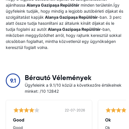
ajánlhassa
Alanya Gazipaşa Repülőtér
minden területén.Így
ügyfeleink tudják, hogy mindig a legjobb autóbérleti díjakat és
szolgáltatást kapják
Alanya Gazipaşa Repülőtér
-ban. 3 perc
alatt össze tudja hasonlítani az általunk kínált díjakat és le
tudja foglalni az autót
Alanya Gazipaşa Repülőtér
-ban,
miközben meggyőződhet arról, hogy rajtunk keresztül sokkal
olcsóbban foglalhat, mintha közvetlenül egy ügynökségen
keresztül foglalt volna.
Bérautó Vélemények
9.1
Ügyfeleink a 9.1/10 közül a következőre értékelnek
minket: /10 12842
22-07-2026
Good
Ok
Good
Ok