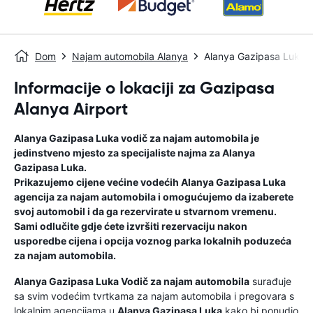
Dom
Najam automobila Alanya
Alanya Gazipasa Luka
Informacije o lokaciji za Gazipasa
Alanya Airport
Alanya Gazipasa Luka
vodič za najam automobila
je
jedinstveno mjesto za specijaliste najma za
Alanya
Gazipasa Luka
.
Prikazujemo cijene većine vodećih
Alanya Gazipasa Luka
agencija za najam automobila i omogućujemo da izaberete
svoj automobil i da ga rezervirate u stvarnom vremenu.
Sami odlučite gdje ćete izvršiti rezervaciju nakon
usporedbe cijena i opcija voznog parka lokalnih poduzeća
za najam automobila.
Alanya Gazipasa Luka
Vodič za najam automobila
surađuje
sa svim vodećim tvrtkama za najam automobila i pregovara s
lokalnim agencijama u
Alanya Gazipasa Luka
kako bi ponudio