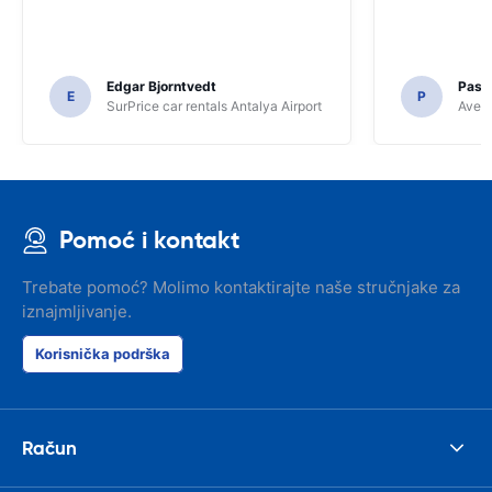
Edgar Bjorntvedt
Pasc
E
P
SurPrice car rentals Antalya Airport
Avec 
Pomoć i kontakt
Trebate pomoć? Molimo kontaktirajte naše stručnjake za
iznajmljivanje.
Korisnička podrška
Račun