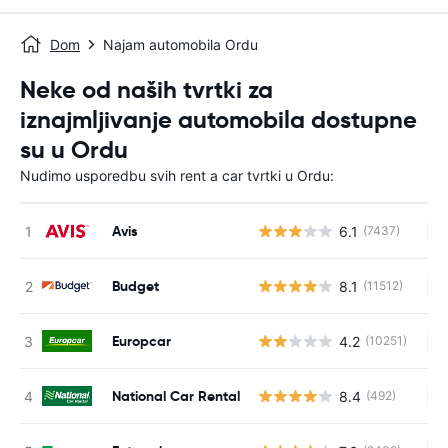
Dom
Najam automobila Ordu
Neke od naših tvrtki za
iznajmljivanje automobila dostupne
su u Ordu
Nudimo usporedbu svih rent a car tvrtki u Ordu:
Avis
6.1
(7437)
Ne
Budget
8.1
(11512)
Ne
Europcar
4.2
(10251)
Ne
National Car Rental
8.4
(492)
Ne