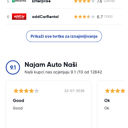
Enterprise
7.6
(2409)
Ne
addCarRental
6.7
(193)
Ne
Prikaži sve tvrtke za iznajmljivanje
Najam Auto Naši
9.1
Naši kupci nas ocjenjuju 9.1 /10 od 12842
22-07-2026
Good
Ok
Good
Ok