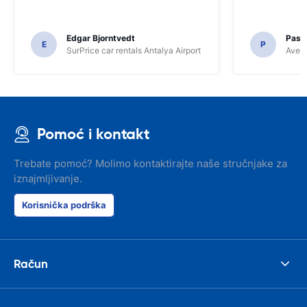
Edgar Bjorntvedt
Pasc
E
P
SurPrice car rentals Antalya Airport
Avec 
Pomoć i kontakt
Trebate pomoć? Molimo kontaktirajte naše stručnjake za
iznajmljivanje.
Korisnička podrška
Račun