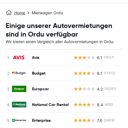
Home
Mietwagen Ordu
Einige unserer Autovermietungen
sind in Ordu verfügbar
Wir bieten einen Vergleich aller Autovermietungen in Ordu:
Avis
6.1
(7437)
Ke
Budget
8.1
(11512)
Ke
Europcar
4.2
(10251)
Ke
National Car Rental
8.4
(492)
Ke
Enterprise
7.6
(2409)
Ke