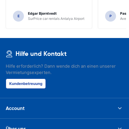
Edgar Bjorntvedt
Pasc
E
P
SurPrice car rentals Antalya Airport
Avec 
Hilfe und Kontakt
Hilfe erforderlich? Dann wende dich an einen unserer
Vermietungsexperten.
Kundenbetreuung
Account
Über uns