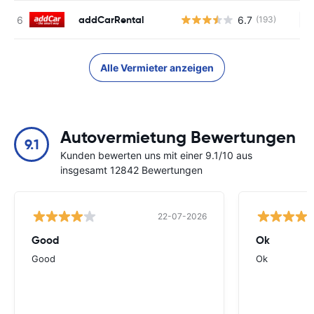
addCarRental
6.7
(193)
Ke
Alle Vermieter anzeigen
Autovermietung Bewertungen
9.1
Kunden bewerten uns mit einer 9.1/10 aus
insgesamt 12842 Bewertungen
22-07-2026
Good
Ok
Good
Ok