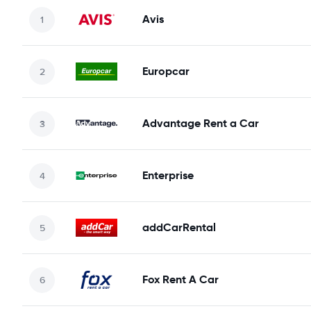
Avis
Europcar
Advantage Rent a Car
Enterprise
addCarRental
Fox Rent A Car