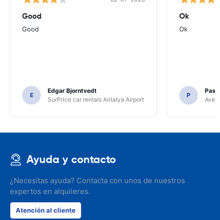
Good
Ok
Good
Ok
Edgar Bjorntvedt
Pasc
E
P
SurPrice car rentals Antalya Airport
Avec 
Ayuda y contacto
¿Necesitas ayuda? Contacta con unos de nuestros
expertos en alquileres.
Atención al cliente