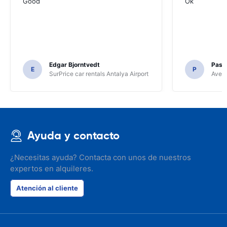
Good
Ok
Edgar Bjorntvedt
Pasc
E
P
SurPrice car rentals Antalya Airport
Avec 
Ayuda y contacto
¿Necesitas ayuda? Contacta con unos de nuestros
expertos en alquileres.
Atención al cliente