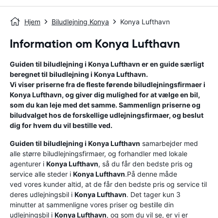
Hjem
Biludlejning Konya
Konya Lufthavn
Information om Konya Lufthavn
Guiden til biludlejning i
Konya Lufthavn
er en guide særligt
beregnet til biludlejning i
Konya Lufthavn
.
Vi viser priserne fra de fleste førende biludlejningsfirmaer i
Konya Lufthavn
, og giver dig mulighed for at vælge en bil,
som du kan leje med det samme. Sammenlign priserne og
biludvalget hos de forskellige udlejningsfirmaer, og beslut
dig for hvem du vil bestille ved.
Guiden til biludlejning i
Konya Lufthavn
samarbejder med
alle større biludlejningsfirmaer, og forhandler med lokale
agenturer i
Konya Lufthavn
, så du får den bedste pris og
service alle steder i
Konya Lufthavn
.På denne måde
ved vores kunder altid, at de får den bedste pris og service til
deres udlejningsbil i
Konya Lufthavn
. Det tager kun 3
minutter at sammenligne vores priser og bestille din
udlejningsbil i
Konya Lufthavn
, og som du vil se, er vi er