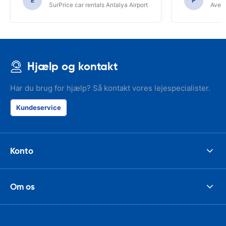
E
P
SurPrice car rentals Antalya Airport
Avec 
Hjælp og kontakt
Har du brug for hjælp? Så kontakt vores lejespecialister.
Kundeservice
Konto
Om os