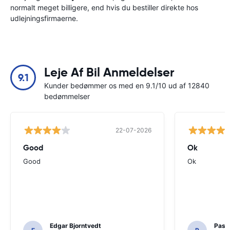
normalt meget billigere, end hvis du bestiller direkte hos
udlejningsfirmaerne.
Leje Af Bil Anmeldelser
9.1
Kunder bedømmer os med en 9.1/10 ud af 12840
bedømmelser
22-07-2026
Good
Ok
Good
Ok
Edgar Bjorntvedt
Pasc