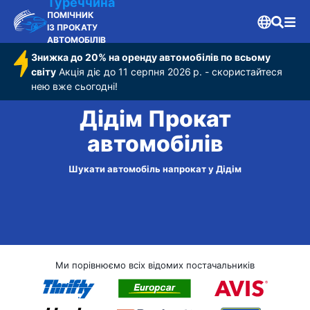
Туреччина
ПОМІЧНИК
ІЗ ПРОКАТУ
АВТОМОБІЛІВ
Знижка до 20% на оренду автомобілів по всьому
світу
Акція діє до 11 серпня 2026 р. - скористайтеся
нею вже сьогодні!
Дідім Прокат
автомобілів
Шукати автомобіль напрокат у Дідім
Ми порівнюємо всіх відомих постачальників