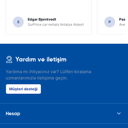
Edgar Bjorntvedt
Pasc
E
P
SurPrice car rentals Antalya Airport
Avec 
Yardım ve iletişim
Yardıma mı ihtiyacınız var? Lütfen kiralama
uzmanlarımızla iletişime geçin.
Müşteri desteği
Hesap