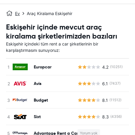
Ev
Araç Kiralama Eskişehir
Eskişehir içinde mevcut araç
kiralama şirketlerimizden bazıları
Eskişehir içindeki tüm rent a car şirketlerinin bir
karşılaştırmasını sunuyoruz:
Europcar
4.2
(10251)
Avis
6.1
(7437)
Budget
8.1
(11512)
Sixt
8.3
(4356)
Advantage Rent a Car
Yorum yok