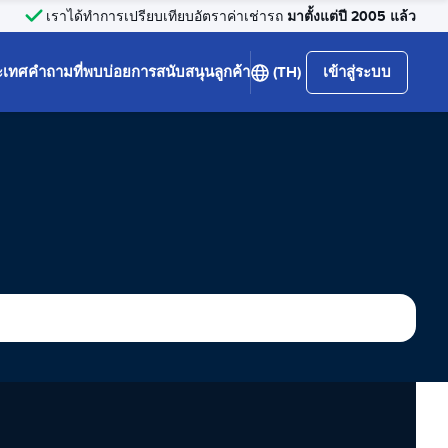
มาตั้งแต่ปี 2005 แล้ว
เราได้ทำการเปรียบเทียบอัตราค่าเช่ารถ
ะเทศ
คำถามที่พบบ่อย
การสนับสนุนลูกค้า
(TH)
เข้าสู่ระบบ