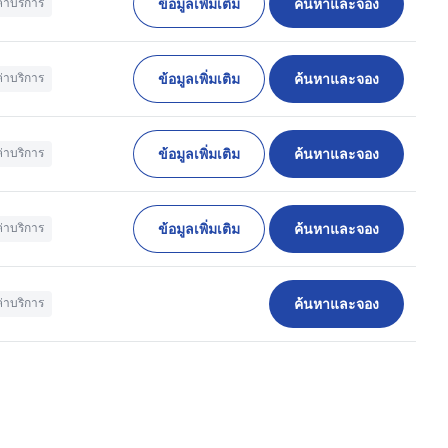
ข้อมูลเพิ่มเติม
ค้นหาและจอง
ค่าบริการ
ข้อมูลเพิ่มเติม
ค้นหาและจอง
ค่าบริการ
ข้อมูลเพิ่มเติม
ค้นหาและจอง
ค่าบริการ
ข้อมูลเพิ่มเติม
ค้นหาและจอง
ค่าบริการ
ค้นหาและจอง
ค่าบริการ