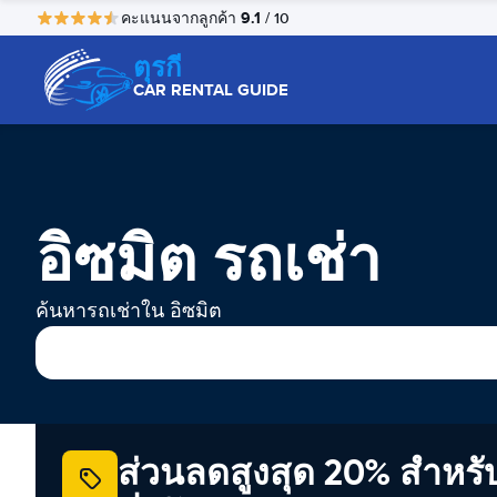
9.1
คะแนนจากลูกค้า
/ 10
ตุรกี
CAR RENTAL GUIDE
อิซมิต รถเช่า
ค้นหารถเช่าใน อิซมิต
ส่วนลดสูงสุด 20% สำหรั