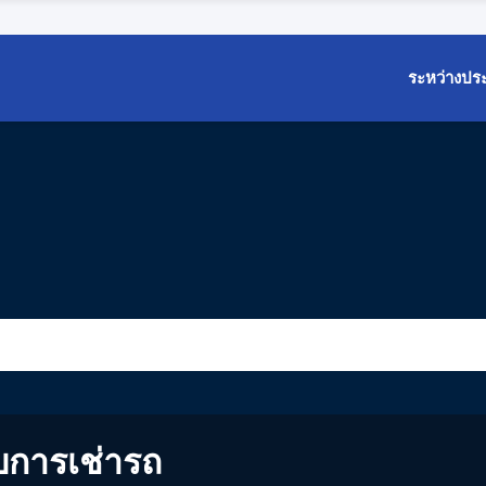
ระหว่างปร
บการเช่ารถ