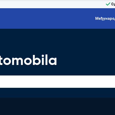
О
Међунаро
tomobila