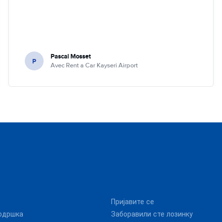
Pascal Mosset
P
Avec Rent a Car Kayseri Airport
Пријавите се
одршка
Заборавили сте лозинку