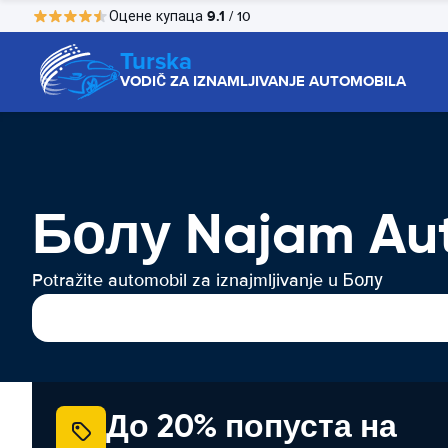
9.1
Оцене купаца
/ 10
Turska
VODIČ ZA IZNAMLJIVANJE AUTOMOBILA
Болу Najam Au
Potražite automobil za iznajmljivanje u Болу
До 20% попуста на