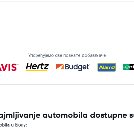
Упоређујемо све познате добављаче
ajmljivanje automobila dostupne 
obila u Болу: