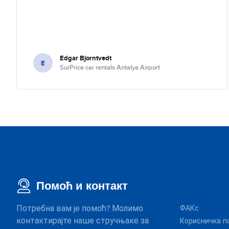
Edgar Bjorntvedt
E
SurPrice car rentals Antalya Airport
Помоћ и контакт
Потребна вам је помоћ? Молимо
ФАКс
контактирајте наше стручњаке за
Корисничка п