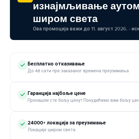
изнајмљивање ауто
широм света
Ова промоција важи до 11. август 2026. - ис
Бесплатно отказивање
До 48 сати пре заказаног времена преузимања
Гаранција најбоље цене
Пронашли сте бољу цену? Понудићемо вам бољу цен
24000+ локација за преузимање
Локације широм света