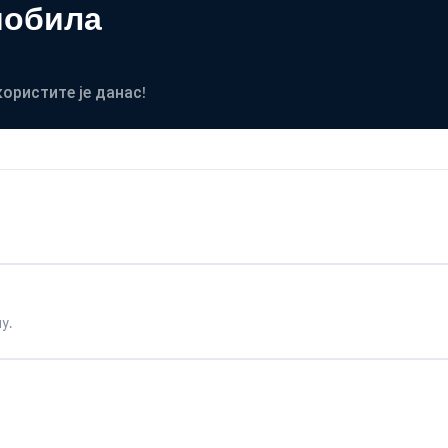
мобила
користите је данас!
у.