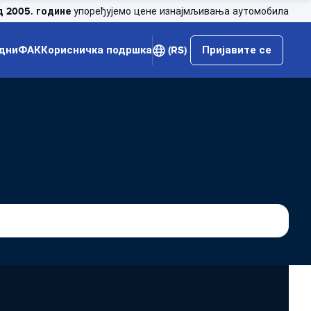
д 2005. године
упоређујемо цене изнајмљивања аутомобила
дни
ФАК
Корисничка подршка
(RS)
Пријавите се