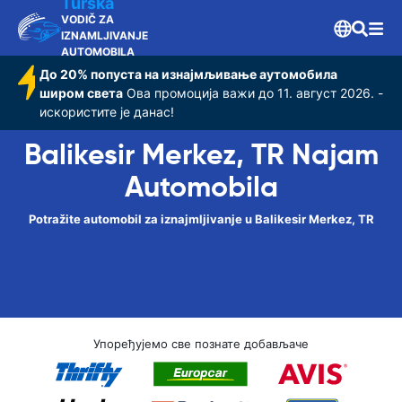
Turska
VODIČ ZA
IZNAMLJIVANJE
AUTOMOBILA
До 20% попуста на изнајмљивање аутомобила
широм света
Ова промоција важи до 11. август 2026. -
искористите је данас!
Balikesir Merkez, TR Najam
Automobila
Potražite automobil za iznajmljivanje u Balikesir Merkez, TR
Упоређујемо све познате добављаче