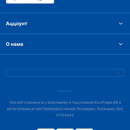
Аццоунт
О нама
Ова веб страница је у власништву и под управом ЕасиТерра БВ и
регистрована је при Привредној комори Леуварден, Холандија, број
01104443