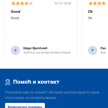
22-07-2026
Good
Ok
Good
Ok
Edgar Bjorntvedt
Pasc
E
P
SurPrice car rentals Antalya Airport
Avec 
Помоћ и контакт
Потребна вам је помоћ? Молимо контактирајте наше
стручњаке за изнајмљивање.
Корисничка подршка