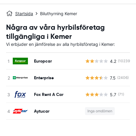
Startsida
Biluthyrning Kemer
Några av våra hyrbilsföretag
tillgängliga i Kemer
Vi erbjuder en jämförelse av alla hyrbilsföretag i Kemer:
Europcar
4.2
(10239)
Enterprise
7.5
(2406)
Fox Rent A Car
5.7
(71)
Aytucar
Inga omdömen