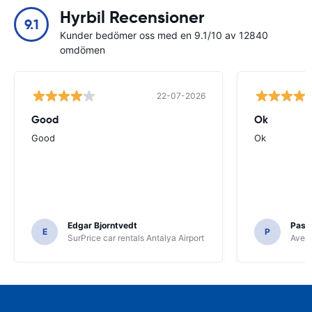
Hyrbil Recensioner
9.1
Kunder bedömer oss med en 9.1/10 av 12840
omdömen
22-07-2026
Good
Ok
Good
Ok
Edgar Bjorntvedt
Pasc
E
P
SurPrice car rentals Antalya Airport
Avec 