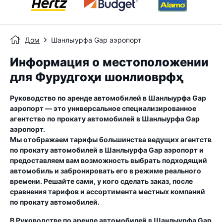
Дом
Шанлыурфа Gap аэропорт
Информация о местоположении
для Фурудгоҳи шонли‌оврфҳ
Руководство по аренде автомобилей в
Шанлыурфа Gap
аэропорт
— это универсальное специализированное
агентство по прокату автомобилей в
Шанлыурфа Gap
аэропорт
.
Мы отображаем тарифы большинства ведущих агентств
по прокату автомобилей в
Шанлыурфа Gap аэропорт
и
предоставляем вам возможность выбрать подходящий
автомобиль и забронировать его в режиме реального
времени. Решайте сами, у кого сделать заказ, после
сравнения тарифов и ассортимента местных компаний
по прокату автомобилей.
В Руководстве по аренде автомобилей в
Шанлыурфа Gap