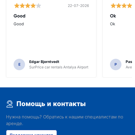
22-07-2026
Good
Ok
Good
Ok
Edgar Bjorntvedt
Pasc
E
P
SurPrice car rentals Antalya Airport
Avec 
Помощь и контакты
Нужна помощь? Обратись к нашим специалистам по
аренде.