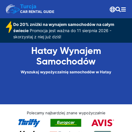
Turcja
CAR RENTAL GUIDE
Do 20% zniżki na wynajem samochodów na całym
świecie
Promocja jest ważna do 11 sierpnia 2026 -
skorzystaj z niej już dziś!
Hatay Wynajem
Samochodów
Wyszukaj wypożyczalnię samochodów w Hatay
Polecamy najbardziej znane wypożyczalnie