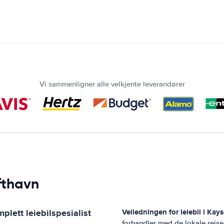
Vi sammenligner alle velkjente leverandører
fthavn
plett leiebilspesialist
Veiledningen for leiebil i
Kays
forhandler med de lokale reis