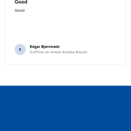
Good
Good
Edgar Bjorntvedt
E
SurPrice car rentals Antalya Airport