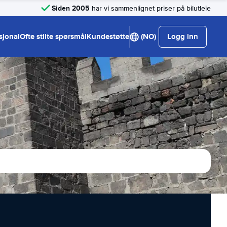
Siden 2005
har vi sammenlignet priser på bilutleie
sjonal
Ofte stilte spørsmål
Kundestøtte
(NO)
Logg inn