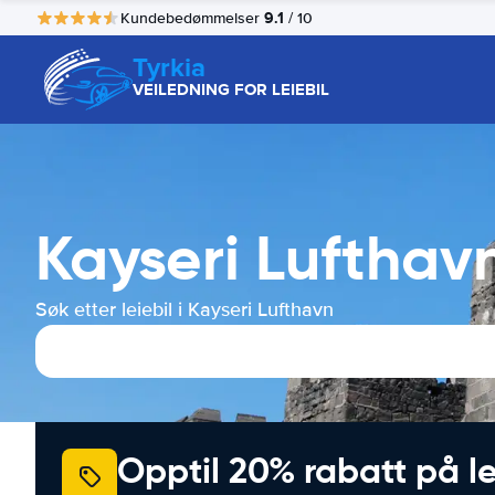
9.1
Kundebedømmelser
/ 10
Tyrkia
VEILEDNING FOR LEIEBIL
Kayseri Lufthavn
Søk etter leiebil i Kayseri Lufthavn
Opptil 20% rabatt på le