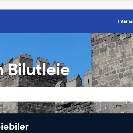
Interna
 Bilutleie
iebiler