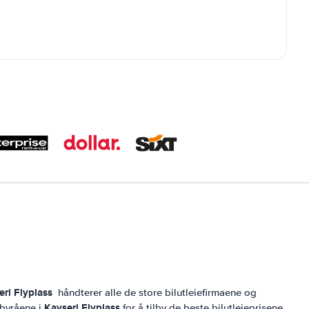
eri Flyplass
håndterer alle de store bilutleiefirmaene og
Kayseri Flyplass
ebyråene i
for å tilby de beste bilutleieprisene