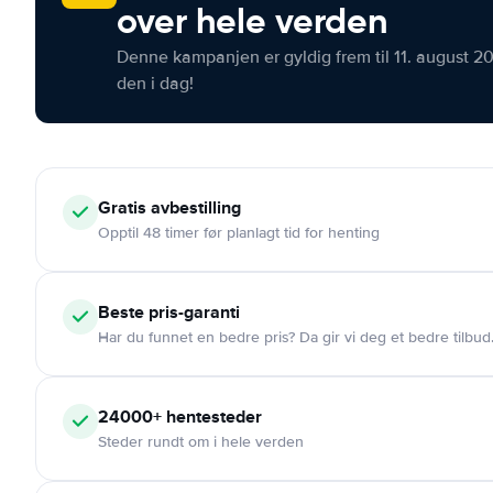
over hele verden
Denne kampanjen er gyldig frem til 11. august 2
den i dag!
Gratis
avbestilling
Opptil 48 timer før planlagt tid for henting
Beste pris-garanti
Har du funnet en bedre pris? Da gir vi deg et bedre tilbud
24000+
hentesteder
Steder rundt om i hele verden