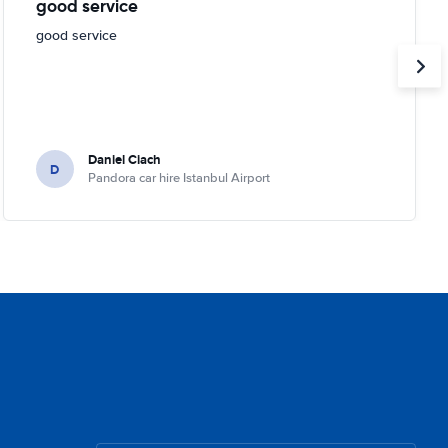
good service
good service
Daniel Ciach
D
Pandora car hire Istanbul Airport