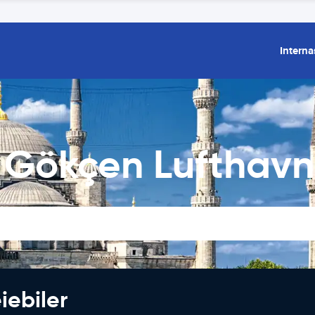
Interna
 Gökçen Lufthavn 
iebiler