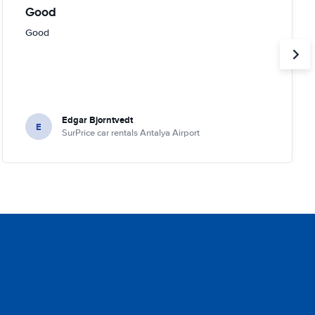
Good
Good
Edgar Bjorntvedt
E
SurPrice car rentals Antalya Airport