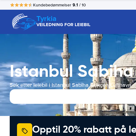
9.1
Kundebedømmelser
/ 10
Tyrkia
VEILEDNING FOR LEIEBIL
Istanbul Sabiha
Søk etter leiebil i Istanbul Sabiha Gökçen Lufthavn
Opptil 20% rabatt på le