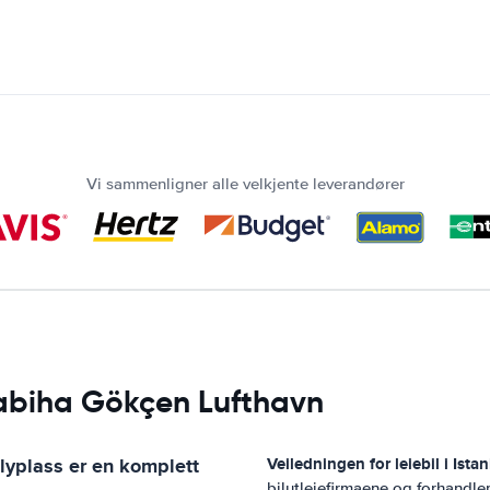
Vi sammenligner alle velkjente leverandører
 Sabiha Gökçen Lufthavn
lyplass
er en komplett
Veiledningen for leiebil i
Ista
bilutleiefirmaene og forhandle