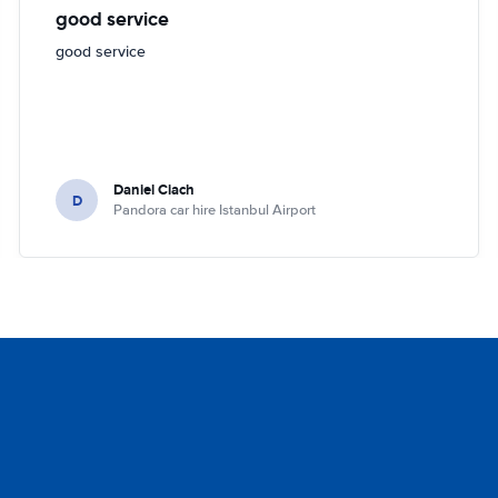
good service
good service
Daniel Ciach
D
Pandora car hire Istanbul Airport