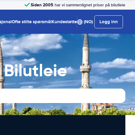
Siden 2005
har vi sammenlignet priser på bilutleie
sjonal
Ofte stilte spørsmål
Kundestøtte
(NO)
Logg inn
Bilutleie