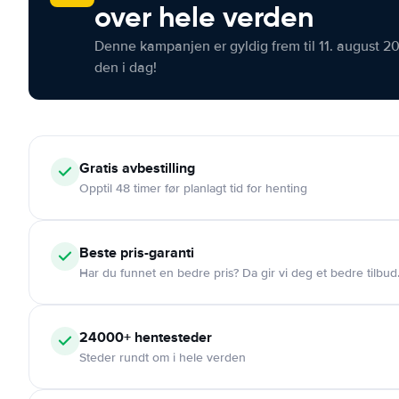
over hele verden
Denne kampanjen er gyldig frem til 11. august 2
den i dag!
Gratis
avbestilling
Opptil 48 timer før planlagt tid for henting
Beste pris-garanti
Har du funnet en bedre pris? Da gir vi deg et bedre tilbud
24000+
hentesteder
Steder rundt om i hele verden