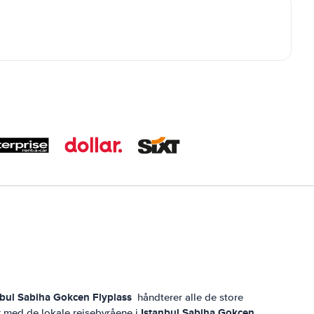
nbul Sabiha Gokcen Flyplass
håndterer alle de store
Istanbul Sabiha Gokcen
r med de lokale reisebyråene i