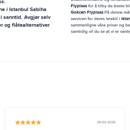
ss
.
Flyplass
for å tilby de beste bi
ene i
Istanbul Sabiha
Gokcen Flyplass
.På denne måte
 i sanntid. Avgjør selv
Ista
servicen for deres leiebil i
 og flåtealternativer
sammenligne våre priser og best
samtidig vil du se at vi er vanl
28-03-2026