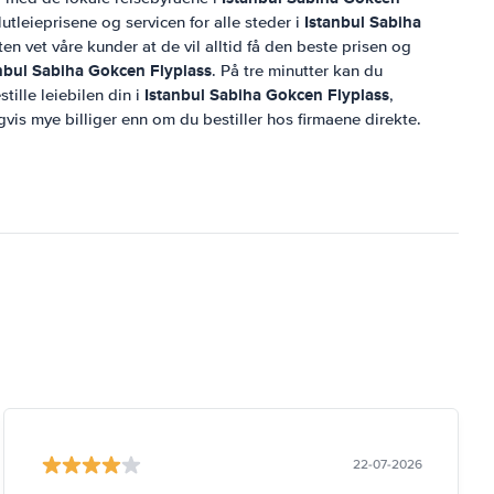
Istanbul Sabiha
lutleieprisene og servicen for alle steder i
n vet våre kunder at de vil alltid få den beste prisen og
nbul Sabiha Gokcen Flyplass
. På tre minutter kan du
Istanbul Sabiha Gokcen Flyplass
ille leiebilen din i
,
igvis mye billiger enn om du bestiller hos firmaene direkte.
22-07-2026