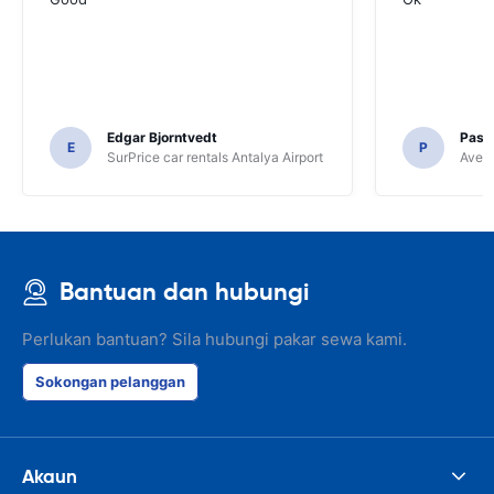
Edgar Bjorntvedt
Pasc
E
P
SurPrice car rentals Antalya Airport
Avec 
Bantuan dan hubungi
Perlukan bantuan? Sila hubungi pakar sewa kami.
Sokongan pelanggan
Akaun