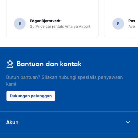
Edgar Bjorntvedt
Pasc
E
P
SurPrice car rentals Antalya Airport
Avec 
Bantuan dan kontak
Butuh bantuan? Silakan hubungi spesialis penyewaan
kami.
Dukungan pelanggan
Akun