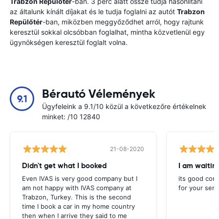
Trabzon Repülőtér
-ban. 3 perc alatt össze tudja hasonlítani
az általunk kínált díjakat és le tudja foglalni az autót
Trabzon
Repülőtér
-ban, miközben meggyőződhet arról, hogy rajtunk
keresztül sokkal olcsóbban foglalhat, mintha közvetlenül egy
ügynökségen keresztül foglalt volna.
Bérautó Vélemények
9.1
Ügyfeleink a 9.1/10 közül a következőre értékelnek
minket: /10 12840
21-08-2020
Didn't get what I booked
Even IVAS is very good company but I
its good com
am not happy with IVAS company at
for your serv
Trabzon, Turkey. This is the second
time I book a car in my home country
then when I arrive they said to me