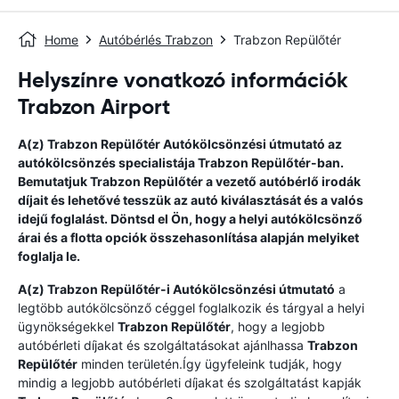
Home
Autóbérlés Trabzon
Trabzon Repülőtér
Helyszínre vonatkozó információk
Trabzon Airport
A(z)
Trabzon Repülőtér
Autókölcsönzési útmutató
az
autókölcsönzés specialistája
Trabzon Repülőtér
-ban.
Bemutatjuk
Trabzon Repülőtér
a vezető autóbérlő irodák
díjait és lehetővé tesszük az autó kiválasztását és a valós
idejű foglalást. Döntsd el Ön, hogy a helyi autókölcsönző
árai és a flotta opciók összehasonlítása alapján melyiket
foglalja le.
A(z)
Trabzon Repülőtér
-i Autókölcsönzési útmutató
a
legtöbb autókölcsönző céggel foglalkozik és tárgyal a helyi
ügynökségekkel
Trabzon Repülőtér
, hogy a legjobb
autóbérleti díjakat és szolgáltatásokat ajánlhassa
Trabzon
Repülőtér
minden területén.Így ügyfeleink tudják, hogy
mindig a legjobb autóbérleti díjakat és szolgáltatást kapják