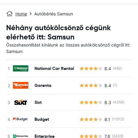
Home
Autóbérlés Samsun
Néhány autókölcsönző cégünk
elérhető itt: Samsun
Összehasonlítást kínálunk az összes autókölcsönző cégről itt:
Samsun:
National Car Rental
8.4
(492)
Garenta
8.4
(7)
Sixt
8.3
(4356)
Budget
8.1
(11512)
Enterprise
7.6
(2409)