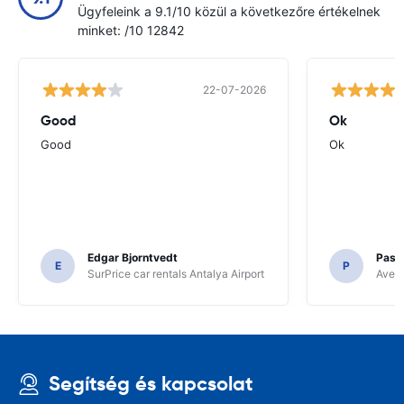
Ügyfeleink a 9.1/10 közül a következőre értékelnek
minket: /10 12842
22-07-2026
Good
Ok
Good
Ok
Edgar Bjorntvedt
Pasc
E
P
SurPrice car rentals Antalya Airport
Avec 
Segítség és kapcsolat