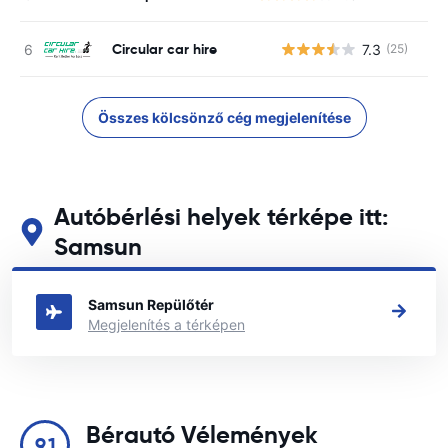
Circular car hire
7.3
(25)
Összes kölcsönző cég megjelenítése
Autóbérlési helyek térképe itt:
Samsun
Tekintse meg fő autóbérlési helyeinket itt: Samsun
Samsun Repülőtér
Megjelenítés a térképen
Bérautó Vélemények
9.1