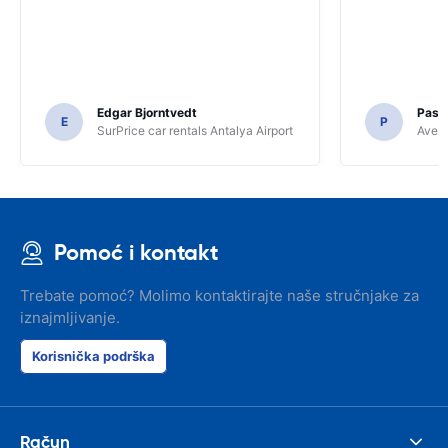
Edgar Bjorntvedt
Pasc
E
P
SurPrice car rentals Antalya Airport
Avec 
Pomoć i kontakt
Trebate pomoć? Molimo kontaktirajte naše stručnjake za
iznajmljivanje.
Korisnička podrška
Račun