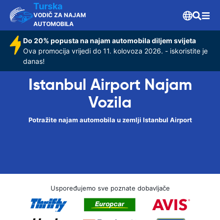
Turska
VODIČ ZA NAJAM
AUTOMOBILA
Do 20% popusta na najam automobila diljem svijeta
Ova promocija vrijedi do 11. kolovoza 2026. - iskoristite je
danas!
Istanbul Airport Najam
Vozila
Potražite najam automobila u zemlji Istanbul Airport
Uspoređujemo sve poznate dobavljače