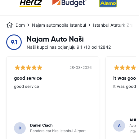
Dom
Najam automobila Istanbul
Istanbul Ataturk Zrač
Najam Auto Naši
9.1
Naši kupci nas ocjenjuju 9.1 /10 od 12842
28-03-2026
good service
It was good
good service
It was good
AHME
Daniel Ciach
A
Avec 
D
Pandora car hire Istanbul Airport
Inter