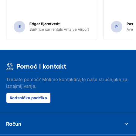
Edgar Bjorntvedt
Pasc
E
P
SurPrice car rentals Antalya Airport
Avec 
Pomoć i kontakt
Trebate pomoć? Molimo kontaktirajte naše stručnjake za
iznajmljivanje.
Korisnička podrška
Račun