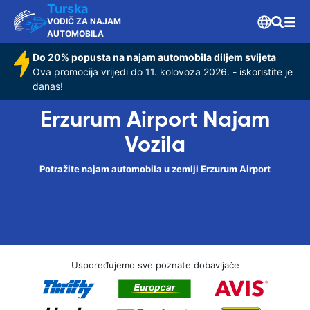
Turska
VODIČ ZA NAJAM
AUTOMOBILA
Do 20% popusta na najam automobila diljem svijeta
Ova promocija vrijedi do 11. kolovoza 2026. - iskoristite je
danas!
Erzurum Airport Najam
Vozila
Potražite najam automobila u zemlji Erzurum Airport
Uspoređujemo sve poznate dobavljače