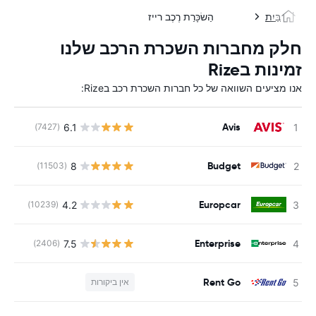
בַּיִת
הַשׂכָּרַת רֶכֶב רייז
חלק מחברות השכרת הרכב שלנו
זמינות בRize
אנו מציעים השוואה של כל חברות השכרת רכב בRize:
Avis
6.1
(7427)
Budget
8
(11503)
Europcar
4.2
(10239)
Enterprise
7.5
(2406)
Rent Go
אין ביקורות