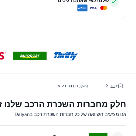
שלמו כפי שאתם רגילים
בַּיִת
הַשׂכָּרַת רֶכֶב דליאן
חלק מחברות השכרת הרכב שלנו זמינות 
אנו מציעים השוואה של כל חברות השכרת רכב בDalyan: