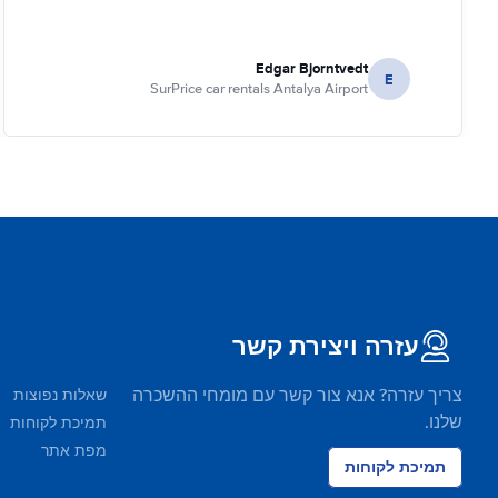
Edgar Bjorntvedt
E
SurPrice car rentals Antalya Airport
עזרה ויצירת קשר
צריך עזרה? אנא צור קשר עם מומחי ההשכרה
שאלות נפוצות
שלנו.
תמיכת לקוחות
מפת אתר
תמיכת לקוחות