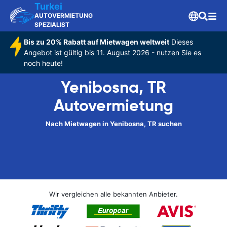
Turkei
AUTOVERMIETUNG
SPEZIALIST
Bis zu 20% Rabatt auf Mietwagen weltweit
Dieses
Angebot ist gültig bis 11. August 2026 - nutzen Sie es
noch heute!
Yenibosna, TR
Autovermietung
Nach Mietwagen in Yenibosna, TR suchen
Wir vergleichen alle bekannten Anbieter.