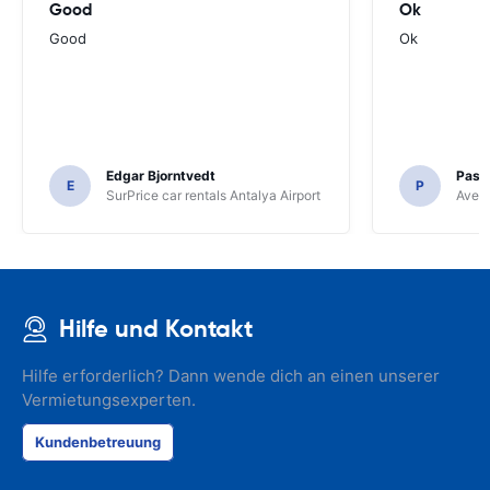
Good
Ok
Good
Ok
Edgar Bjorntvedt
Pasc
E
P
SurPrice car rentals Antalya Airport
Avec 
Hilfe und Kontakt
Hilfe erforderlich? Dann wende dich an einen unserer
Vermietungsexperten.
Kundenbetreuung