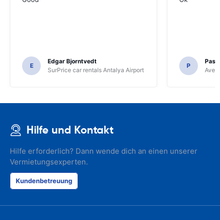
Edgar Bjorntvedt
Pasc
E
P
SurPrice car rentals Antalya Airport
Avec 
Hilfe und Kontakt
Hilfe erforderlich? Dann wende dich an einen unserer
Vermietungsexperten.
Kundenbetreuung