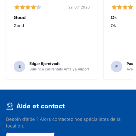
22-07-2026
Good
Ok
Good
Ok
Edgar Bjorntvedt
Pasc
E
P
SurPrice car rentals Antalya Airport
Avec 
Aide et contact
Besoin d'aide ? Alors contactez nos spécialistes de la
location.