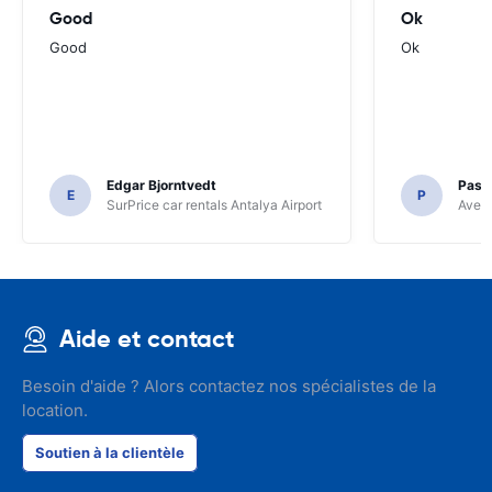
Good
Ok
Good
Ok
Edgar Bjorntvedt
Pasc
E
P
SurPrice car rentals Antalya Airport
Avec 
Aide et contact
Besoin d'aide ? Alors contactez nos spécialistes de la
location.
Soutien à la clientèle