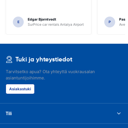
Edgar Bjorntvedt
Pasc
E
P
SurPrice car rentals Antalya Airport
Avec 
Tuki ja yhteystiedot
Tarvitsetko apua? Ota yhteyttä vuokrausalan
asiantuntijoihimme.
Asiakastuki
Tili