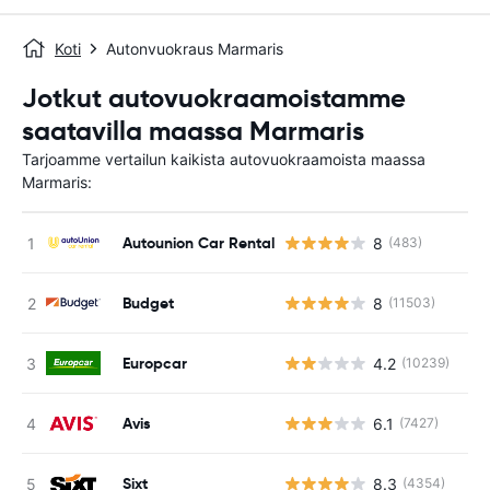
Koti
Autonvuokraus Marmaris
Jotkut autovuokraamoistamme
saatavilla maassa Marmaris
Tarjoamme vertailun kaikista autovuokraamoista maassa
Marmaris:
Autounion Car Rental
8
(483)
Ei
Budget
8
(11503)
Ei
Europcar
4.2
(10239)
Ei
Avis
6.1
(7427)
Ei
Sixt
8.3
(4354)
Ei