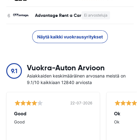
Advantage Rent a Car
Ei arvosteluja
E
Näytä kaikki vuokrausyritykset
Vuokra-Auton Arvioon
9.1
Asiakkaiden keskimääräinen arvosana meistä on
9.1/10 kaikkiaan 12840 arviosta
22-07-2026
Good
Ok
Good
Ok