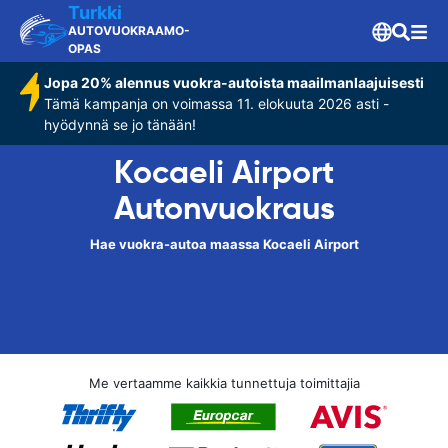
Turkki
AUTOVUOKRAAMO-
OPAS
Jopa 20% alennus vuokra-autoista maailmanlaajuisesti
Tämä kampanja on voimassa 11. elokuuta 2026 asti -
hyödynnä se jo tänään!
Kocaeli Airport
Autonvuokraus
Hae vuokra-autoa maassa Kocaeli Airport
Me vertaamme kaikkia tunnettuja toimittajia