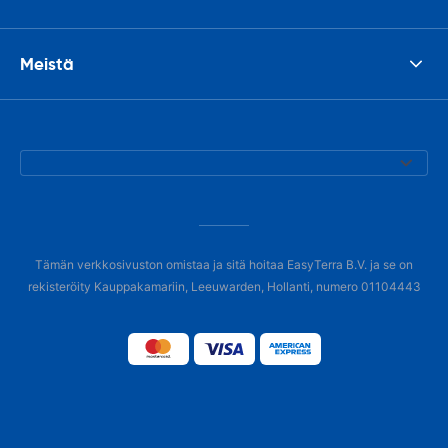
Meistä
Tämän verkkosivuston omistaa ja sitä hoitaa EasyTerra B.V. ja se on
rekisteröity Kauppakamariin, Leeuwarden, Hollanti, numero 01104443