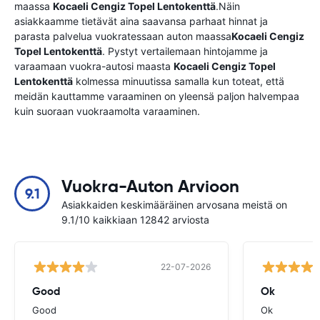
maassa
Kocaeli Cengiz Topel Lentokenttä
.Näin
asiakkaamme tietävät aina saavansa parhaat hinnat ja
parasta palvelua vuokratessaan auton maassa
Kocaeli Cengiz
Topel Lentokenttä
. Pystyt vertailemaan hintojamme ja
varaamaan vuokra-autosi maasta
Kocaeli Cengiz Topel
Lentokenttä
kolmessa minuutissa samalla kun toteat, että
meidän kauttamme varaaminen on yleensä paljon halvempaa
kuin suoraan vuokraamolta varaaminen.
Vuokra-Auton Arvioon
9.1
Asiakkaiden keskimääräinen arvosana meistä on
9.1/10 kaikkiaan 12842 arviosta
22-07-2026
Good
Ok
Good
Ok