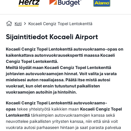
Koti
Kocaeli Cengiz Topel Lentokenttä
Sijaintitiedot Kocaeli Airport
Kocaeli Cengiz Topel Lentokenttä
autovuokraamo-opas
on
kaikenkattava autonvuokrausekspertti maassa
Kocaeli
Cengiz Topel Lentokenttä
.
Meiltä löydät maan
Kocaeli Cengiz Topel Lentokenttä
johtavien autovuokraamojen hinnat. Voit valita ja varata
mieleisesi auton reaaliajassa. Päätä itse mistä autosi
vuokraat, kun olet ensin tutustunut paikallisten
vuokraamojen autoihin ja hintoihin.
Kocaeli Cengiz Topel Lentokenttä
autovuokraamo-
opas
tekee yhteistyötä kaikkien maan
Kocaeli Cengiz Topel
Lentokenttä
tärkeimpien autovuokraamojen kanssa sekä
neuvottelee paikallisten yritysten kanssa, niin että sinä voit
vuokrata autosi parhaaseen hintaan ja saat parasta palvelua