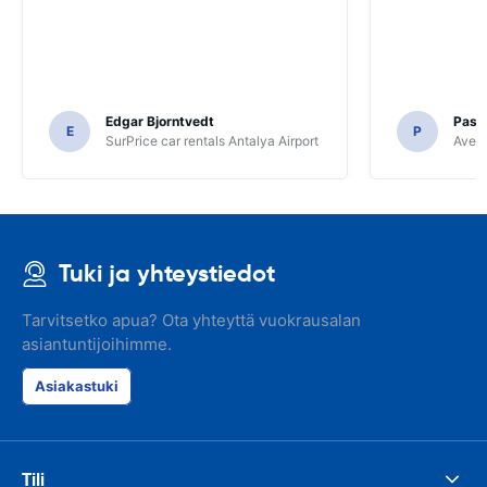
Edgar Bjorntvedt
Pasc
E
P
SurPrice car rentals Antalya Airport
Avec 
Tuki ja yhteystiedot
Tarvitsetko apua? Ota yhteyttä vuokrausalan
asiantuntijoihimme.
Asiakastuki
Tili