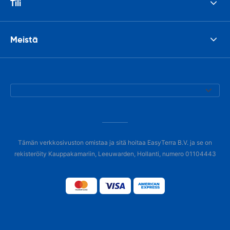
Tili
Meistä
Tämän verkkosivuston omistaa ja sitä hoitaa EasyTerra B.V. ja se on
rekisteröity Kauppakamariin, Leeuwarden, Hollanti, numero 01104443