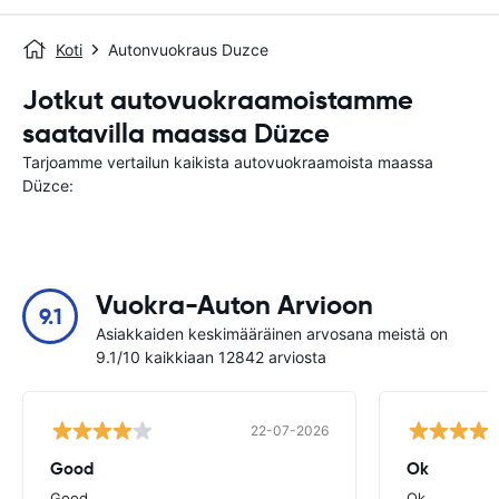
Koti
Autonvuokraus Duzce
Jotkut autovuokraamoistamme
saatavilla maassa Düzce
Tarjoamme vertailun kaikista autovuokraamoista maassa
Düzce:
Vuokra-Auton Arvioon
9.1
Asiakkaiden keskimääräinen arvosana meistä on
9.1/10 kaikkiaan 12842 arviosta
22-07-2026
Good
Ok
Good
Ok