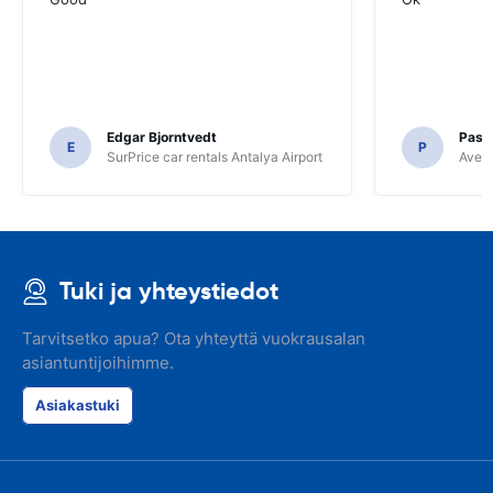
Edgar Bjorntvedt
Pasc
E
P
SurPrice car rentals Antalya Airport
Avec 
Tuki ja yhteystiedot
Tarvitsetko apua? Ota yhteyttä vuokrausalan
asiantuntijoihimme.
Asiakastuki