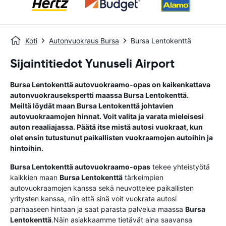
Koti
Autonvuokraus Bursa
Bursa Lentokenttä
Sijaintitiedot Yunuseli Airport
Bursa Lentokenttä
autovuokraamo-opas
on kaikenkattava
autonvuokrausekspertti maassa
Bursa Lentokenttä
.
Meiltä löydät maan
Bursa Lentokenttä
johtavien
autovuokraamojen hinnat. Voit valita ja varata mieleisesi
auton reaaliajassa. Päätä itse mistä autosi vuokraat, kun
olet ensin tutustunut paikallisten vuokraamojen autoihin ja
hintoihin.
Bursa Lentokenttä
autovuokraamo-opas
tekee yhteistyötä
kaikkien maan
Bursa Lentokenttä
tärkeimpien
autovuokraamojen kanssa sekä neuvottelee paikallisten
yritysten kanssa, niin että sinä voit vuokrata autosi
parhaaseen hintaan ja saat parasta palvelua maassa
Bursa
Lentokenttä
.Näin asiakkaamme tietävät aina saavansa