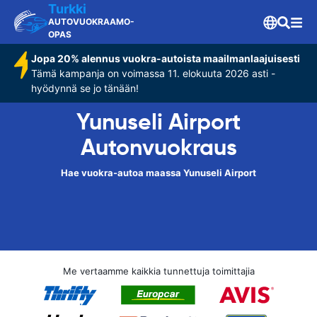
Turkki
AUTOVUOKRAAMO-
OPAS
Jopa 20% alennus vuokra-autoista maailmanlaajuisesti
Tämä kampanja on voimassa 11. elokuuta 2026 asti -
hyödynnä se jo tänään!
Yunuseli Airport
Autonvuokraus
Hae vuokra-autoa maassa Yunuseli Airport
Me vertaamme kaikkia tunnettuja toimittajia