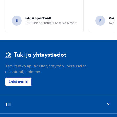
Edgar Bjorntvedt
Pasc
E
P
SurPrice car rentals Antalya Airport
Avec 
Tuki ja yhteystiedot
Tarvitsetko apua? Ota yhteyttä vuokrausalan
asiantuntijoihimme.
Asiakastuki
Tili