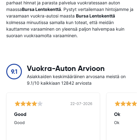
parhaat hinnat ja parasta palvelua vuokratessaan auton
maassa
Bursa Lentokenttä
. Pystyt vertailemaan hintojamme ja
varaamaan vuokra-autosi maasta
Bursa Lentokenttä
kolmessa minuutissa samalla kun toteat, että meidän
kauttamme varaaminen on yleensä paljon halvempaa kuin
suoraan vuokraamolta varaaminen.
Vuokra-Auton Arvioon
9.1
Asiakkaiden keskimääräinen arvosana meistä on
9.1/10 kaikkiaan 12842 arviosta
22-07-2026
Good
Ok
Good
Ok