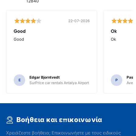
12840
22-07-2026
Good
Ok
Good
Ok
Edgar Bjorntvedt
Pasc
E
P
SurPrice car rentals Antalya Airport
Avec 
Βοήθεια και επικοινωνία
Χρειάζεστε βοήθεια; Επικοινωνήστε με τους ειδικούς